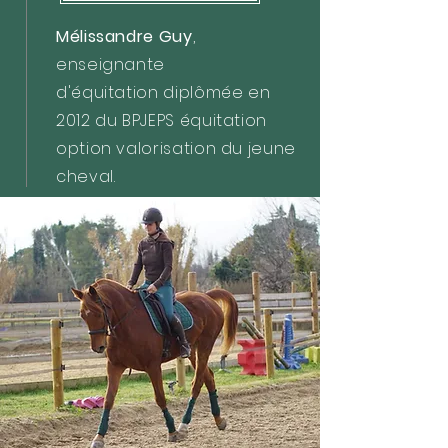
Mélissandre Guy
,
enseignante
d'équitation
diplômée e
n
2012 du BPJEPS équitation
option valorisation du jeune
cheval.